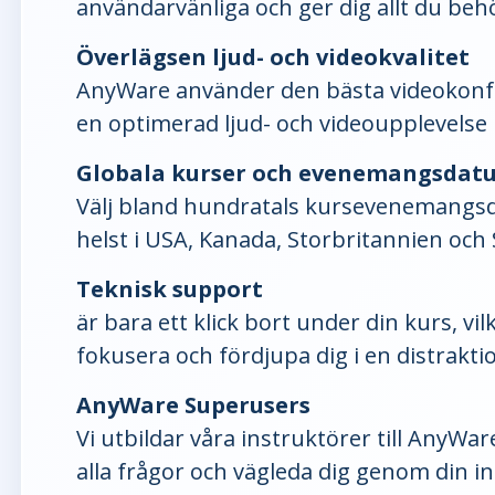
användarvänliga och ger dig allt du behö
Överlägsen ljud- och videokvalitet
AnyWare använder den bästa videokonfe
en optimerad ljud- och videoupplevels
Globala kurser och evenemangsdat
Välj bland hundratals kursevenemang
helst i USA, Kanada, Storbritannien och 
Teknisk support
är bara ett klick bort under din kurs, vil
fokusera och fördjupa dig i en distraktio
AnyWare Superusers
Vi utbildar våra instruktörer till AnyWa
alla frågor och vägleda dig genom din i