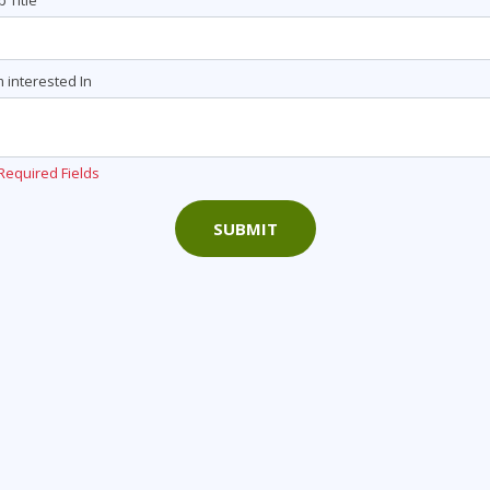
b Title
m interested In
Required Fields
SUBMIT