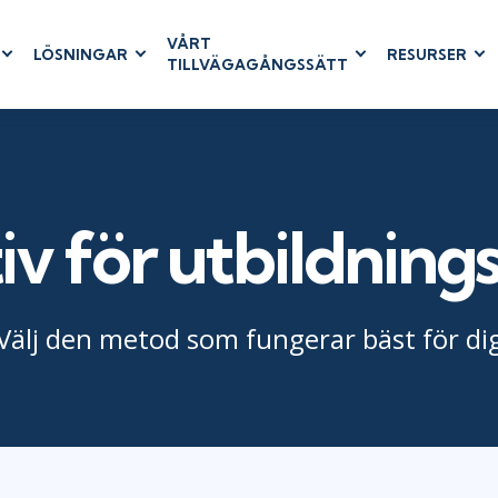
VÅRT
LÖSNINGAR
RESURSER
TILLVÄGAGÅNGSSÄTT
RUM
BUSINESS
CLOUD COMPUTING
APPLICATIONS
ions
AWS
Business Software
hip
Azure
Dynamics 365
 Management
Cloud
Microsoft 365
iv för utbildning
& Testing
Microsoft Copilot
agement
Power Platform
SharePoint
Välj den metod som fungerar bäst för di
RUCTURE
IT SERVICE MGMT
LEADERSHIP
(ITSM)
Business Skills
ITIL®