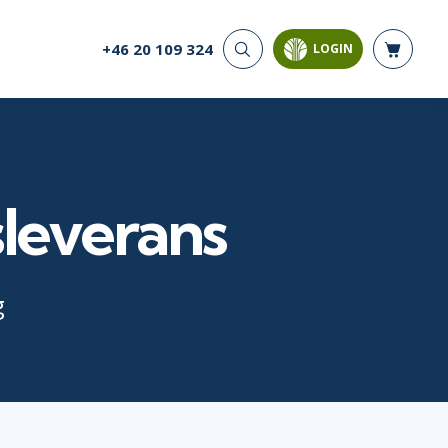
+46 20 109 324
LOGIN
CYBER SECURITY
AI AND DATA
ANALYTICS
Cloud Security
Artificial Intelligence
Cyber Offense & Defense
Business Intelligence
Data Privacy
Databases
sleverans
Governance, Risk, &
Compliance
Analysis & Visualisation
Software Application
Data Science & Big Data
Security
Decision Science
g
Systems & Network Security
Power BI
SQL
PROJECT MANAGEMENT
SOFTWARE
Business Analysis
Java