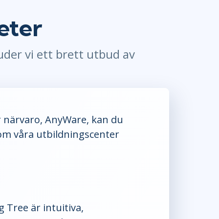
Project Management
Mobile App Development
Lean Six Sigma
.NET/Visual Studio
eter
Programming
Python
der vi ett brett utbud av
Software Engineering
Web Development
r närvaro, AnyWare, kan du
om våra utbildningscenter
Tree är intuitiva,