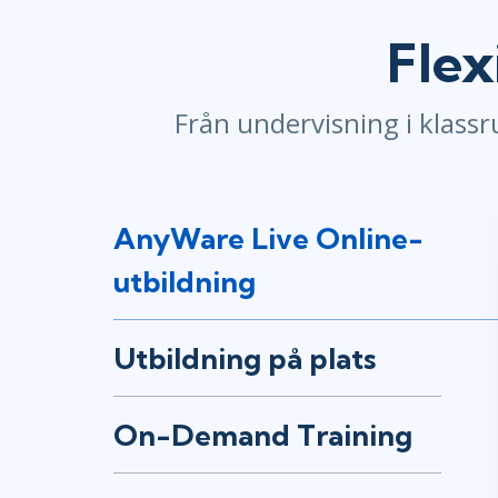
GitHub
Infrastructure
Flex
Linux & Unix
Networking
Från undervisning i klassr
Windows
AnyWare Live Online-
utbildning
Utbildning på plats
On-Demand Training