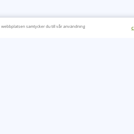
 webbplatsen samtycker du till vår användning
C
CONTACT US
O
+46 20 109 324
Be
info@learningtree.se
Ca
Fleminggatan 18, 112 26, Stockholm, Sweden
Co