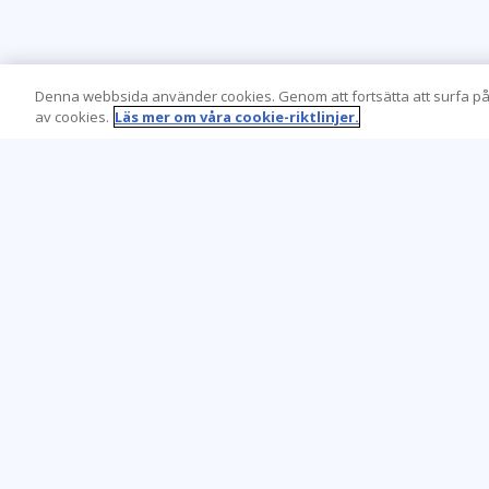
Denna webbsida använder cookies. Genom att fortsätta att surfa på
av cookies.
Läs mer om våra cookie-riktlinjer.
Learning Tree är den främsta globala
leverantören av inlärningslösningar för att
stödja organisationers användning av teknik
och effektiva affärsmetoder.