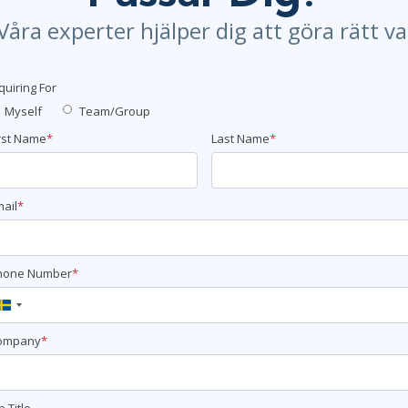
Våra experter hjälper dig att göra rätt va
quiring For
Myself
Team/Group
rst Name
*
Last Name
*
ail
*
hone Number
*
Sweden
+46
ompany
*