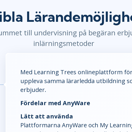
Leadership
ITSM
Professional Development
ibla Lärandemöjligh
TOGAF® EA 10th Edition
Duke CE
COBIT
ummet till undervisning på begäran erbju
ServiceNow™
inlärningsmetoder
Med Learning Trees onlineplattform fö
uppleva samma lärarledda utbildning s
erbjuder.
Fördelar med AnyWare
Lätt att använda
Plattformarna AnyWare och My Learning 