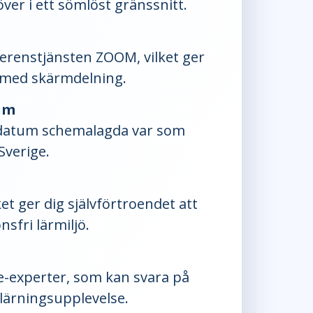
ver i ett sömlöst gränssnitt.
renstjänsten ZOOM, vilket ger
e med skärmdelning.
um
sdatum schemalagda var som
Sverige.
ket ger dig självförtroendet att
nsfri lärmiljö.
re-experter, som kan svara på
nlärningsupplevelse.