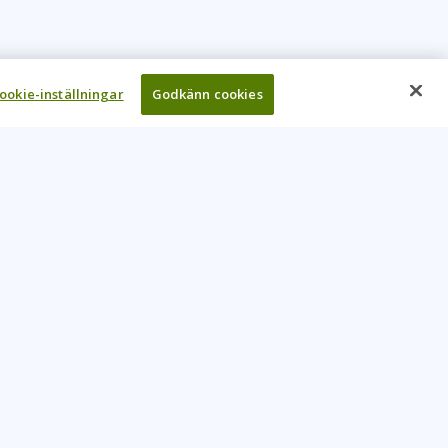
ookie-inställningar
Godkänn cookies
UR COMPANY
come An Instructor
Investor
reers
Locations
ntact Us
Training Vouchers