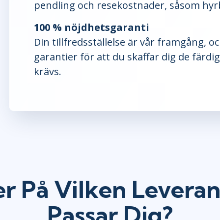
pendling och resekostnader, såsom hyrbil
100 % nöjdhetsgaranti
Din tillfredsställelse är vår framgång, 
garantier för att du skaffar dig de fär
krävs.
r På Vilken Lever
Passar Dig?