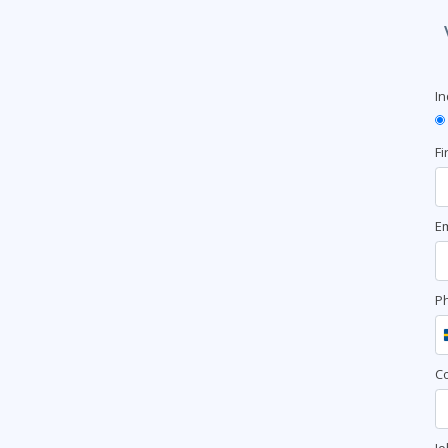
In
Fi
Em
P
C