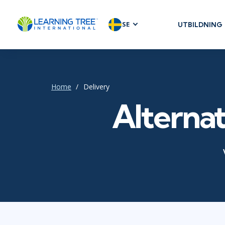
SE
UTBILDNING
AGILE & SC
Agile Foundat
Agile Leaders
Home
Delivery
Agile Project
Alternat
Development 
Product Man
SAFe
Scrum
IT INFRAST
DevOps